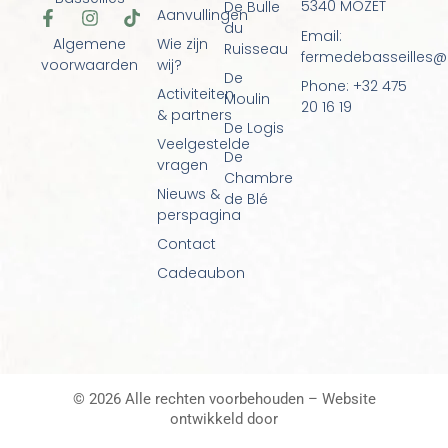
5340 MOZET
De Bulle
Aanvullingen
F
I
T
du
a
n
i
Email:
Algemene
Wie zijn
Ruisseau
c
s
k
fermedebasseilles
voorwaarden
wij?
e
t
t
De
Phone: +32 475
b
a
o
Activiteiten
Moulin
o
g
k
20 16 19
& partners
o
r
De Logis
k
a
Veelgestelde
De
-
m
vragen
f
Chambre
Nieuws &
de Blé
perspagina
Contact
Cadeaubon
© 2026 Alle rechten voorbehouden – Website
ontwikkeld door