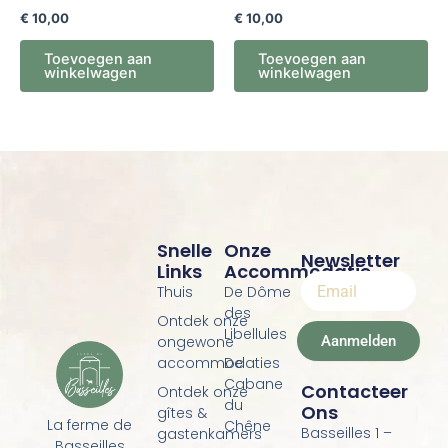
€
10,00
€
10,00
Toevoegen aan
Toevoegen aan
winkelwagen
winkelwagen
Snelle
Onze
Newsletter
Links
Accommodatie
Thuis
De Dôme
des
Ontdek onze
Libellules
Aanmelden
ongewone
accommodaties
De
Cabane
Contacteer
Ontdek onze
du
Ons
gîtes &
La ferme de
Chêne
Basseilles 1 –
gastenkamers
Basseilles