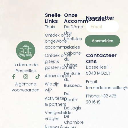
Snelle
Onze
Newsletter
Links
Accommodatie
Thuis
De Dôme
des
Ontdek onze
Libellules
Aanmelden
ongewone
accommodaties
De
Cabane
Contacteer
Ontdek onze
du
Ons
gîtes &
La ferme de
Chêne
Basseilles 1 –
gastenkamers
Basseilles
5340 MOZET
De Bulle
Aanvullingen
F
I
T
du
a
n
i
Email:
Algemene
Wie zijn
Ruisseau
c
s
k
fermedebasseilles
voorwaarden
wij?
e
t
t
De
Phone: +32 475
b
a
o
Activiteiten
Moulin
o
g
k
20 16 19
& partners
o
r
De Logis
k
a
Veelgestelde
De
-
m
vragen
f
Chambre
Nieuws &