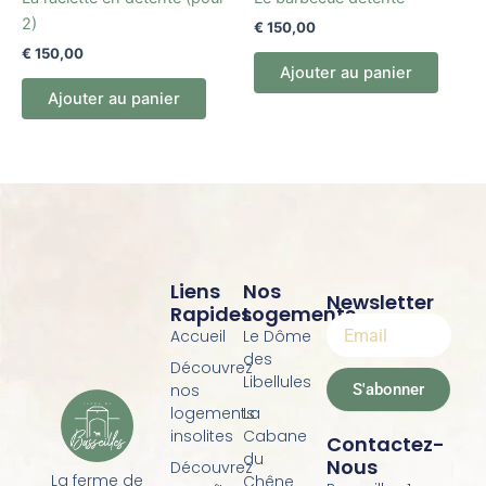
2)
€
150,00
€
150,00
Ajouter au panier
Ajouter au panier
Liens
Nos
Newsletter
Rapides
Logements
Accueil
Le Dôme
des
Découvrez
Libellules
S'abonner
nos
logements
La
insolites
Cabane
Contactez-
du
Nous
Découvrez
La ferme de
Chêne