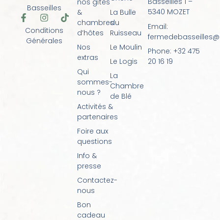
Basseilles 1 –
nos gîtes
Basseilles
5340 MOZET
&
La Bulle
F
I
T
chambres
du
a
n
i
Email:
Conditions
d’hôtes
Ruisseau
c
s
k
fermedebasseilles
Générales
e
t
t
Nos
Le Moulin
Phone: +32 475
b
a
o
extras
o
g
k
20 16 19
Le Logis
o
r
Qui
La
k
a
sommes-
Chambre
-
m
nous ?
f
de Blé
Activités &
partenaires
Foire aux
questions
Info &
presse
Contactez-
nous
Bon
cadeau