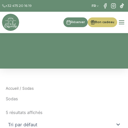
Aller
FR
+32 475 20 16 19
au
contenu
Réserver
Bon cadeau
Accueil
/ Sodas
Sodas
5 résultats affichés