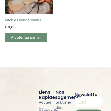
Ritchie Orange/Vanille
€
3,00
Ajouter au panier
Liens
Nos
Newsletter
Rapides
Logements
Accueil
Le Dôme
des
Découvrez