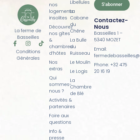
Libellules
S'abonner
nos
logements
La
insolites
Cabane
Contactez-
du
Nous
Découvrez
La ferme de
Chêne
Basseilles 1 –
nos gîtes
Basseilles
5340 MOZET
&
La Bulle
F
I
T
chambres
du
a
n
i
Email:
Conditions
d’hôtes
Ruisseau
c
s
k
fermedebasseilles
Générales
e
t
t
Nos
Le Moulin
Phone: +32 475
b
a
o
extras
o
g
k
20 16 19
Le Logis
o
r
Qui
La
k
a
sommes-
Chambre
-
m
nous ?
f
de Blé
Activités &
partenaires
Foire aux
questions
Info &
presse