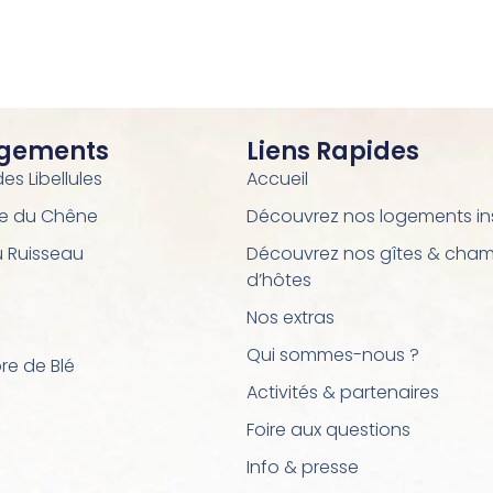
ogements
Liens Rapides
s Libellules
Accueil
e du Chêne
Découvrez nos logements ins
u Ruisseau
Découvrez nos gîtes & cha
d’hôtes
Nos extras
Qui sommes-nous ?
e de Blé
Activités & partenaires
Foire aux questions
Info & presse