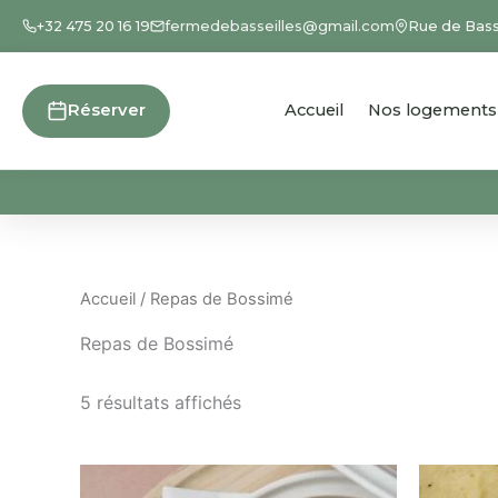
Aller
+32 475 20 16 19
fermedebasseilles@gmail.com
Rue de Bass
au
contenu
Réserver
Accueil
Nos logements
Accueil
/ Repas de Bossimé
Repas de Bossimé
5 résultats affichés