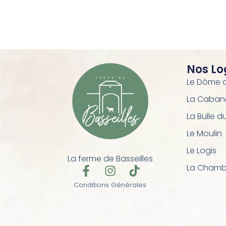
Nos L
Le Dôme de
La Caban
La Bulle d
Le Moulin
Le Logis
La ferme de Basseilles
La Chambr
F
I
T
a
n
i
Conditions Générales
c
s
k
e
t
t
b
a
o