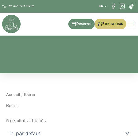
Aller
FR
+32 475 20 16 19
au
contenu
Réserver
Bon cadeau
Accueil
/ Bières
Bières
5 résultats affichés