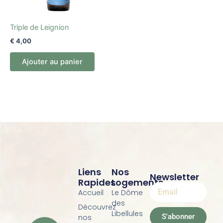
Triple de Leignion
€
4,00
Ajouter au panier
Liens
Nos
Newsletter
Rapides
Logements
Accueil
Le Dôme
des
Découvrez
Libellules
S'abonner
nos