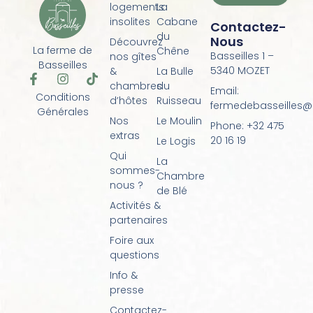
logements
La
insolites
Cabane
Contactez-
du
Nous
Découvrez
La ferme de
Chêne
Basseilles 1 –
nos gîtes
Basseilles
5340 MOZET
&
La Bulle
F
I
T
chambres
du
a
n
i
Email:
Conditions
d’hôtes
Ruisseau
c
s
k
fermedebasseilles
Générales
e
t
t
Nos
Le Moulin
Phone: +32 475
b
a
o
extras
o
g
k
20 16 19
Le Logis
o
r
Qui
La
k
a
sommes-
Chambre
-
m
nous ?
f
de Blé
Activités &
partenaires
Foire aux
questions
Info &
presse
Contactez-