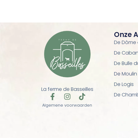
Onze 
De Dôme d
De Caban
De Bulle 
De Moulin
De Logis
La ferme de Basseilles
De Chamb
F
I
T
a
n
i
Algemene voorwaarden
c
s
k
e
t
t
b
a
o
o
g
k