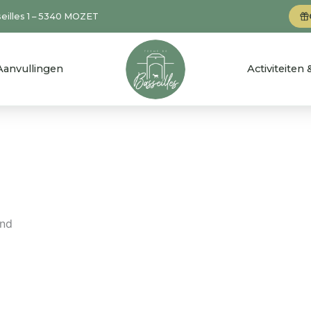
eilles 1 – 5340 MOZET
Aanvullingen
Activiteiten
ond