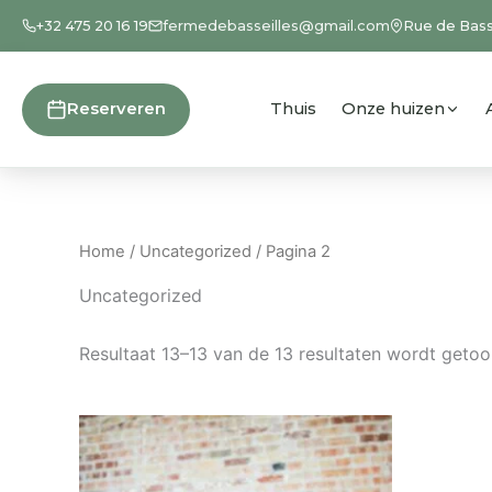
Ga
+32 475 20 16 19
fermedebasseilles@gmail.com
Rue de Bass
naar
de
inhoud
Reserveren
Thuis
Onze huizen
Home
/
Uncategorized
/ Pagina 2
Uncategorized
Resultaat 13–13 van de 13 resultaten wordt geto