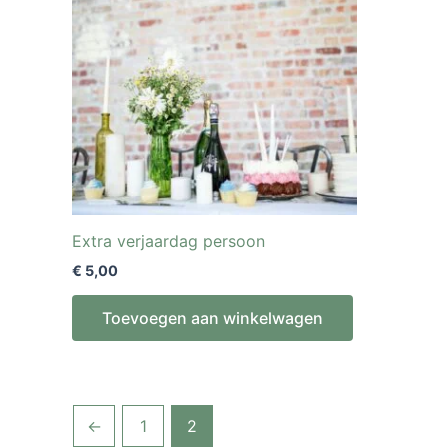
Extra verjaardag persoon
€
5,00
Toevoegen aan winkelwagen
←
1
2